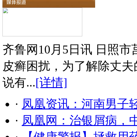
齐鲁网10月5日讯 日照
皮癣困扰，为了解除丈夫
说有...
[详情]
·
凤凰资讯：河南男子轻
·
凤凰网：治银屑病，
·
【健康警报】拯救用药