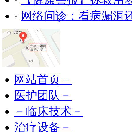
·
网络问诊：看病漏洞
网站首页－
医护团队－
－临床技术－
治疗设备－