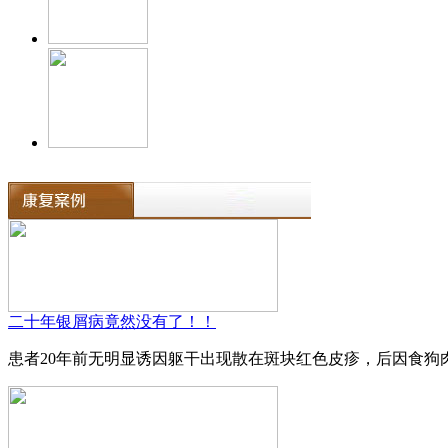
二十年银屑病竟然没有了！！
患者20年前无明显诱因躯干出现散在斑块红色皮疹，后因食狗肉