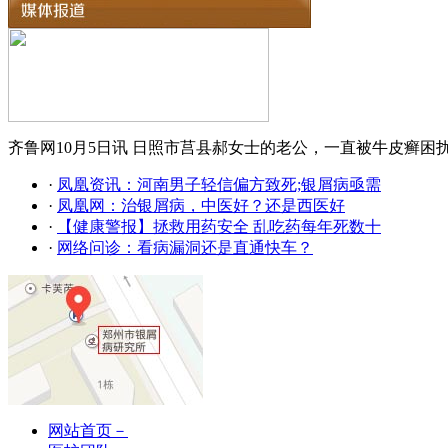
齐鲁网10月5日讯 日照市莒县郝女士的老公，一直被牛皮癣困
·
凤凰资讯：河南男子轻信偏方致死;银屑病亟需
·
凤凰网：治银屑病，中医好？还是西医好
·
【健康警报】拯救用药安全 乱吃药每年死数十
·
网络问诊：看病漏洞还是直通快车？
网站首页－