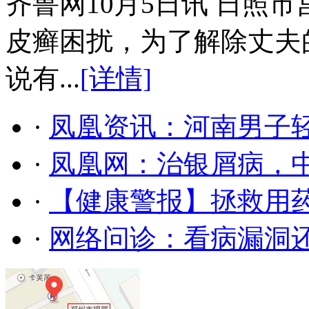
齐鲁网10月5日讯 日照
皮癣困扰，为了解除丈夫
说有...
[详情]
·
凤凰资讯：河南男子轻
·
凤凰网：治银屑病，
·
【健康警报】拯救用药
·
网络问诊：看病漏洞