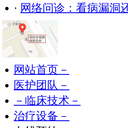
·
网络问诊：看病漏洞
网站首页－
医护团队－
－临床技术－
治疗设备－