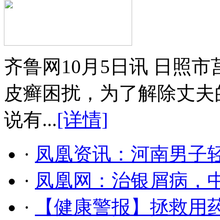
齐鲁网10月5日讯 日照
皮癣困扰，为了解除丈夫
说有...
[详情]
·
凤凰资讯：河南男子轻
·
凤凰网：治银屑病，
·
【健康警报】拯救用药