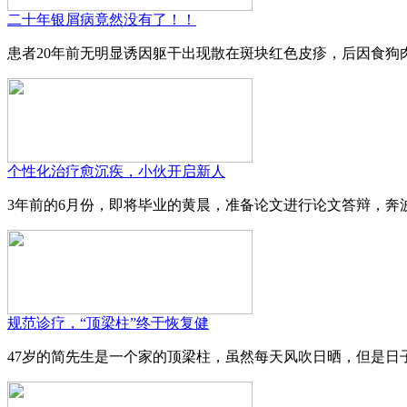
二十年银屑病竟然没有了！！
患者20年前无明显诱因躯干出现散在斑块红色皮疹，后因食狗肉
个性化治疗愈沉疾，小伙开启新人
3年前的6月份，即将毕业的黄晨，准备论文进行论文答辩，奔波
规范诊疗，“顶梁柱”终于恢复健
47岁的简先生是一个家的顶梁柱，虽然每天风吹日晒，但是日子