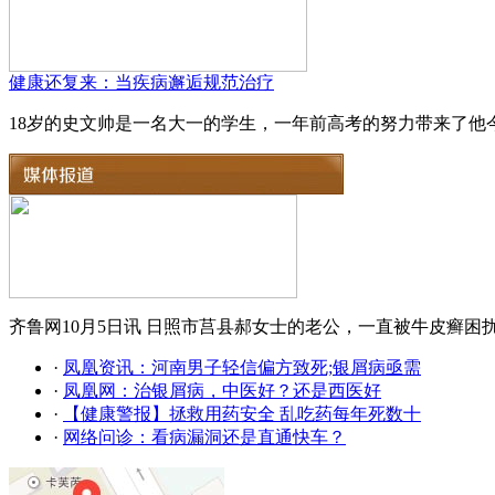
健康还复来：当疾病邂逅规范治疗
18岁的史文帅是一名大一的学生，一年前高考的努力带来了他今
齐鲁网10月5日讯 日照市莒县郝女士的老公，一直被牛皮癣困
·
凤凰资讯：河南男子轻信偏方致死;银屑病亟需
·
凤凰网：治银屑病，中医好？还是西医好
·
【健康警报】拯救用药安全 乱吃药每年死数十
·
网络问诊：看病漏洞还是直通快车？