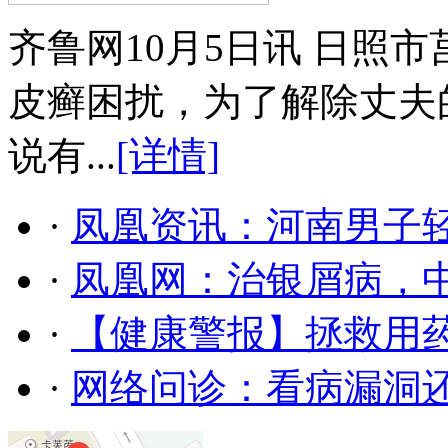
齐鲁网10月5日讯 日照
皮癣困扰，为了解除丈夫
说有...
[详情]
·
凤凰资讯：河南男子轻
·
凤凰网：治银屑病，
·
【健康警报】拯救用药
·
网络问诊：看病漏洞