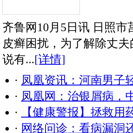
齐鲁网10月5日讯 日照
皮癣困扰，为了解除丈夫
说有...
[详情]
·
凤凰资讯：河南男子轻
·
凤凰网：治银屑病，
·
【健康警报】拯救用药
·
网络问诊：看病漏洞