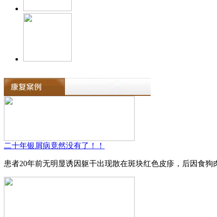
二十年银屑病竟然没有了！！
患者20年前无明显诱因躯干出现散在斑块红色皮疹，后因食狗肉