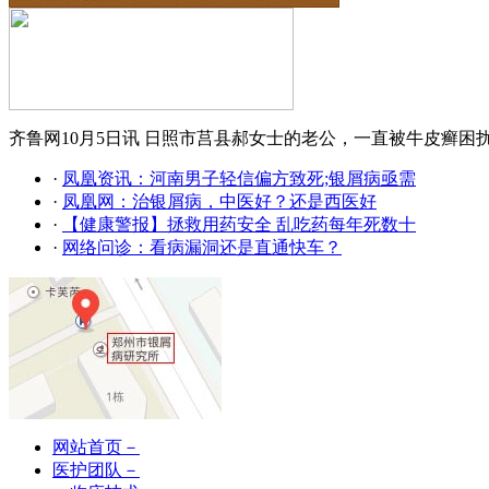
齐鲁网10月5日讯 日照市莒县郝女士的老公，一直被牛皮癣困
·
凤凰资讯：河南男子轻信偏方致死;银屑病亟需
·
凤凰网：治银屑病，中医好？还是西医好
·
【健康警报】拯救用药安全 乱吃药每年死数十
·
网络问诊：看病漏洞还是直通快车？
网站首页－
医护团队－