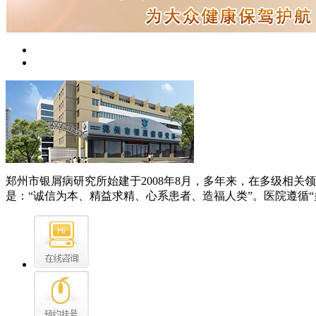
郑州市银屑病研究所始建于2008年8月，多年来，在多级相
是：“诚信为本、精益求精、心系患者、造福人类”。医院遵循“