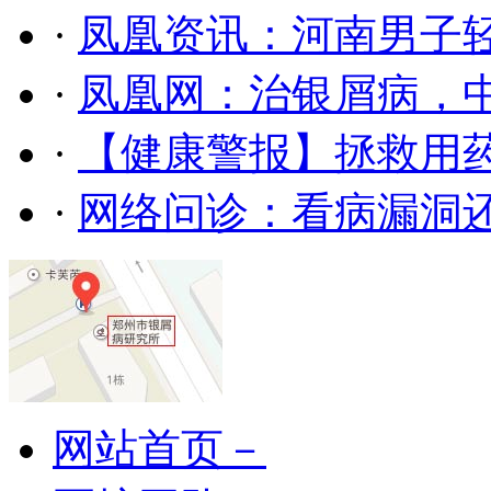
·
凤凰资讯：河南男子轻
·
凤凰网：治银屑病，
·
【健康警报】拯救用药
·
网络问诊：看病漏洞
网站首页－